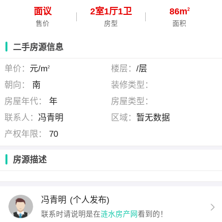
面议
2
室
1
厅
1
卫
86m
2
售价
房型
面积
二手房源信息
单价：
元/m
楼层：
/层
2
朝向：
南
装修类型：
房屋年代：
年
房屋类型：
联系人：
冯青明
区域：
暂无数据
产权年限：
70
房源描述
冯青明
(个人发布)
联系时请说明是在
涟水房产网
看到的！