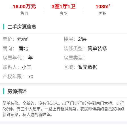
16.00万元
3
室
1
厅
1
卫
108m
2
售价
房型
面积
二手房源信息
单价：
元/m
楼层：
2/层
2
朝向：
南北
装修类型：
简单装修
房屋年代：
年
房屋类型：
联系人：
小王
区域：
暂无数据
产权年限：
70
房源描述
简单装修。全新的，没有住过人。出了门步行8分钟到南门大桥。步行
5分钟，有三个大超市。一路上有新鲜蔬菜，农民师傅卖的自己家种的
新鲜蔬菜，私人逮的新鲜鱼。