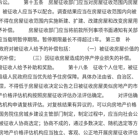
政诉讼。 第十五条 房屋征收部门应当对房屋征收范围内房屋
，被征收人应当予以配合。调查结果应当在房屋征收范围内向被
不得在房屋征收范围内实施新建、扩建、改建房屋和改变房屋用
不予补偿。 房屋征收部门应当将前款所列事项书面通知有关部
应当载明暂停期限。暂停期限最长不得超过1年。 第三章 
政府对被征收人给予的补偿包括： （一）被征收房屋价值的
的补偿； （三）因征收房屋造成的停产停业损失的补偿。
征收人给予补助和奖励。 第十八条 征收个人住宅，被征
县级人民政府应当优先给予住房保障。具体办法由省、自治区、
偿，不得低于房屋征收决定公告之日被征收房屋类似房地产的市
地产价格评估机构按照房屋征收评估办法评估确定。 对评估确
估机构申请复核评估。对复核结果有异议的，可以向房地产价格
国务院住房城乡建设主管部门制定，制定过程中，应当向社会公
被征收人协商选定；协商不成的，通过多数决定、随机选定等方
房地产价格评估机构应当独立、客观、公正地开展房屋征收评估