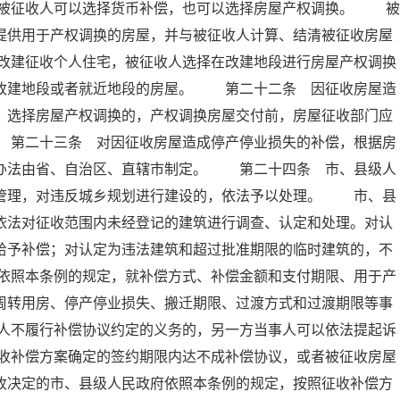
被征收人可以选择货币补偿，也可以选择房屋产权调换。 被
提供用于产权调换的房屋，并与被征收人计算、结清被征收房屋
改建征收个人住宅，被征收人选择在改建地段进行房屋产权调换
供改建地段或者就近地段的房屋。 第二十二条 因征收房屋造
；选择房屋产权调换的，产权调换房屋交付前，房屋征收部门应
 第二十三条 对因征收房屋造成停产停业损失的补偿，根据房
体办法由省、自治区、直辖市制定。 第二十四条 市、县级人
督管理，对违反城乡规划进行建设的，依法予以处理。 市、县
依法对征收范围内未经登记的建筑进行调查、认定和处理。对认
给予补偿；对认定为违法建筑和超过批准期限的临时建筑的，不
依照本条例的规定，就补偿方式、补偿金额和支付期限、用于产
周转用房、停产停业损失、搬迁期限、过渡方式和过渡期限等事
人不履行补偿协议约定的义务的，另一方当事人可以依法提起诉
收补偿方案确定的签约期限内达不成补偿协议，或者被征收房屋
收决定的市、县级人民政府依照本条例的规定，按照征收补偿方