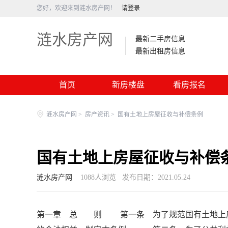
您好，欢迎来到涟水房产网！
请登录
涟水房产网
最新二手房信息
最新出租房信息
首页
新房楼盘
看房报名
涟水房产网
>
房产资讯
>
国有土地上房屋征收与补偿条例
国有土地上房屋征收与补偿
涟水房产网
1088
人浏览
发布日期：2021.05.24
第一章 总 则 第一条 为了规范国有土地上房