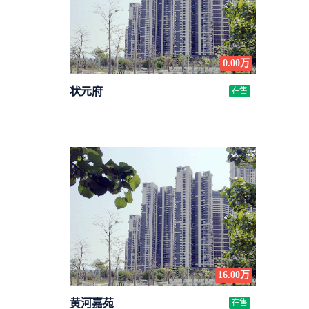
0.00万
状元府
在售
16.00万
黄河嘉苑
在售